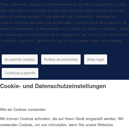
Pfalz, Alemania, propietaria del tratamiento de los datos adquiridos por este
sitio web, informa al usuario de que este sitio web utiliza cookies técnicas,
pero no cookies de perfil. Para obtener más información, incluidas las
cookies técnicas utilizadas por el sitio web y para rechazar la instalación de
cookies individuales, puede acceder a la política de cookies completa. Tenga
en cuenta que la continuación de la navegación, así como el clic en el botón
"continuar y permitir", permitirá el uso de las cookies antes mencionadas.
No permitir cookies
Política de privacidad
Aviso legal
Continuar y permitir
Cookie- und Datenschutzeinstellungen
Wie wir Cookies verwenden
Wir können Cookies anfordern, die auf Ihrem Gerät eingestellt werden. Wir
verwenden Cookies, um uns mitzuteilen, wenn Sie unsere Websites