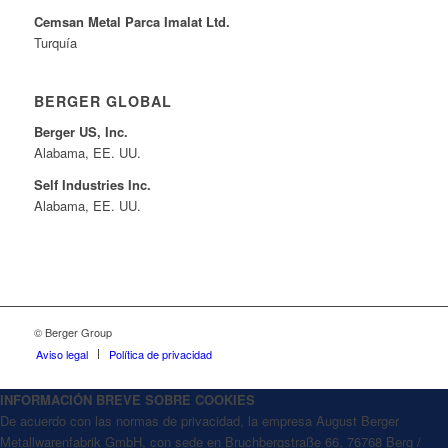
Cemsan Metal Parca Imalat Ltd.
Turquía
BERGER GLOBAL
Berger US, Inc.
Alabama, EE. UU.
Self Industries Inc.
Alabama, EE. UU.
© Berger Group
Aviso legal
Política de privacidad
INFORMACIÓN BREVE SOBRE COOKIES
De acuerdo con las normas de privacidad, la empresa August Berger
Metallwarenfabrik GmbH, con sede en Bruchbergstraße 66, 76768 Berg /